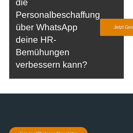
die
Personalbeschaffung
über WhatsApp
Jetzt Ge
deine HR-
Bemühungen
verbessern kann?