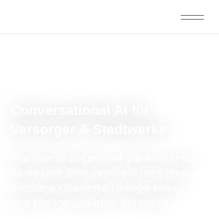
Conversational AI für
Versorger & Stadtwerke
Standardanfragen wie Zählerstände,
Tarife und Störungen effizient über
messagingbasierte Dialoge klären
und Hotlines spürbar entlasten.