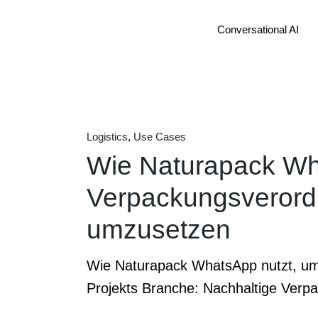
Skip
to
15
Conversational AI
the
Aug.
content
Memacon® Discovery
Workshop
WhatsApp für Untern
Logistics
Use Cases
Meta Business Agent
Wie Naturapack Wh
RCS für Unternehmen
Verpackungsverord
umzusetzen
Wie Naturapack WhatsApp nutzt, um
Projekts Branche: Nachhaltige Verp