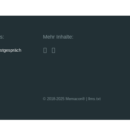
s:
Mehr Inhalte:
rstgespräch
© 2018-2025 Memacon®
|
llms.txt